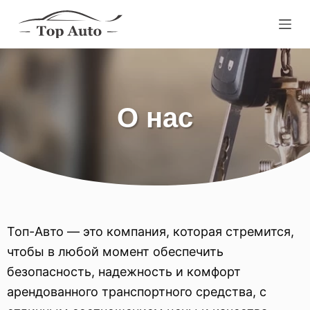
P
e
r
e
й
О нас
t
i
k
s
u
t
Топ-Авто — это компания, которая стремится,
i
чтобы в любой момент обеспечить
безопасность, надежность и комфорт
арендованного транспортного средства, с