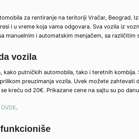
omobila za rentiranje na teritoriji Vračar, Beograd. Iza
resi i u vreme koja vama odgovara. Sva vozila iz voz
a sa manuelnim i automatskim menjačem, sa različitim
da vozila
a, kako putničkih automobila, tako i teretnih kombija. 
 prilikom preuzimanja vozila. Uvek možete zahtevati do
a se kreću od 20€. Prikazane cene na sajtu su po danu
i
OVDE
.
 funkcioniše