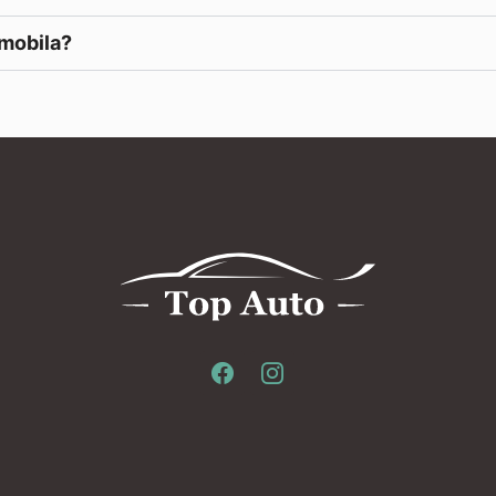
omobila?