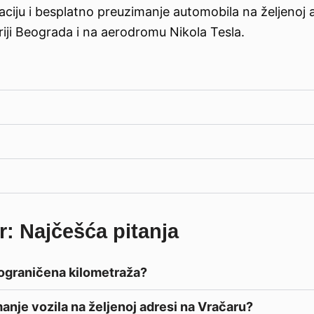
iju i besplatno preuzimanje automobila na željenoj a
riji Beograda i na aerodromu Nikola Tesla.
: Najčešća pitanja
eograničena kilometraža?
anje vozila na željenoj adresi na Vračaru?