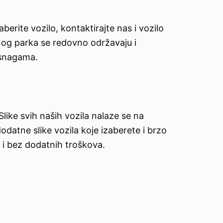
berite vozilo, kontaktirajte nas i vozilo
nog parka se redovno održavaju i
 snagama.
Slike svih naših vozila nalaze se na
datne slike vozila koje izaberete i brzo
 i bez dodatnih troškova.