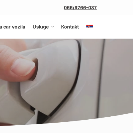
066/9766-037
a car vozila
Usluge
Kontakt