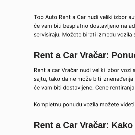
Top Auto Rent a Car nudi veliki izbor aut
će vam biti besplatno dostavljeno na ad
servisiraju. Možete birati između vozil
Rent a Car Vračar: Ponu
Rent a car Vračar nudi veliki izbor vozil
sajtu, tako da ne može biti iznenađenja
će vam biti dostavljene. Cene rentiranj
Kompletnu ponudu vozila možete videt
Rent a Car Vračar: Kako