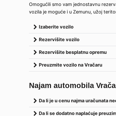
Omogućili smo vam jednostavnu rezervac
vozila je moguće i u Zemunu, užoj terito
Izaberite vozilo
Rezervišite vozilo
Rezervišite besplatnu opremu
Preuzmite vozilo na Vračaru
Najam automobila Vračar
Da li je u cenu najma uračunata n
Da li se dodatno naplaćuje preuzim